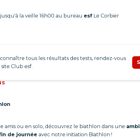
jusqu'à la veille 16h00 au bureau
esf
Le Corbier
connaître tous les résultats des tests, rendez-vous
S
 site Club esf.
NS
e-mail
thlon
Mot de passe
tre amis ou en solo, découvrez le biathlon dans une
ambi
Connexion
in de journée
avec notre initiation Biathlon !