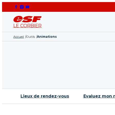
Petits
3 et 4 ans
Club Piou Piou
Cours de ski 3 et 4 ans
LE CORBIER
Accueil
Outils
Animations
Lieux de rendez-vous
Evaluez mon 