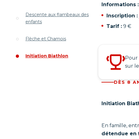
Informations :
Descente aux flambeaux des
Inscription :
enfants
Tarif :
9 €
Flèche et Chamois
Initiation Biathlon
Pour 
sur le
DÈS 8 A
Initiation Bia
En famille, en
détendue en f