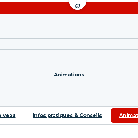
Enfants
Ados
5 à 12 ans
À partir de 13 ans
Cours de ski Ourson
Cours de ski 
Je n'ai jamais skié ou j'ai
Je n'ai jamais sk
été Piou Piou
Cours de ski
Cours de ski Flocon à
J'ai déjà skié
Team Étoiles
Stage Compét
J'ai déjà skié
Battre le chro
Stage Compétition
Stage Team R
Glisse, vitesse et saut
Freeski entre 
Animations
Cours de Snowboard
Cours de Sn
Dès 9 ans
Sensations et l
niveau
Infos pratiques & Conseils
Animat