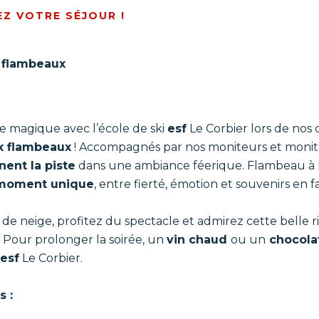
EZ VOTRE SÉJOUR !
 flambeaux
ée magique avec l’école de ski
esf
Le Corbier lors de nos 
x flambeaux
!
Accompagnés par nos moniteurs et monitr
nent la piste
dans une ambiance féerique. Flambeau à la
moment unique
, entre fierté, émotion et souvenirs en fa
 de neige, profitez du spectacle et admirez cette belle r
s. Pour prolonger la soirée, un
vin chaud
ou un
chocola
esf
Le Corbier.
s :