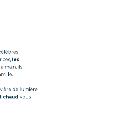
célèbres
ices,
les
 main, ils
mille.
ivière de lumière
t chaud
vous