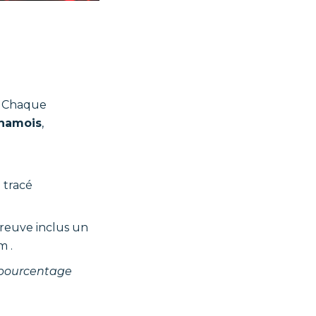
? Chaque
Chamois
,
 tracé
preuve inclus un
m .
u pourcentage