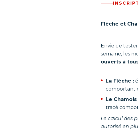
INSCRIP
Flèche et Ch
Envie de teste
semaine, les m
ouverts à tou
La Flèche :
é
comportant e
Le Chamois
tracé compor
Le calcul des 
autorisé en pl