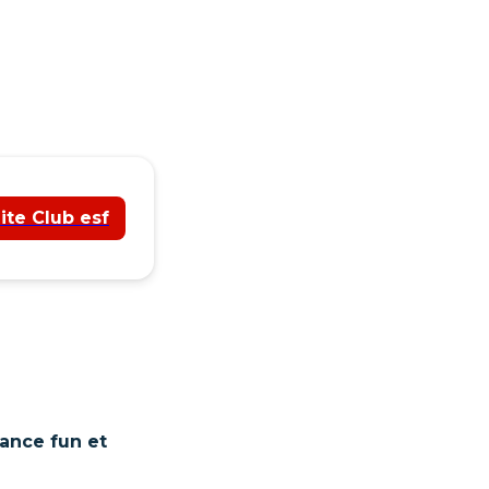
ite Club esf
ance fun et