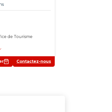
ns
fice de Tourisme
er
Contactez-nous