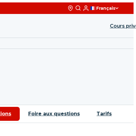
Adultes
Français
Progression
débutant
Débuter le ski
Cours pri
ié
Je n'ai jamais skié
Cours de ski
J'ai déjà skié
ition
Cours de Snowboard
no
Tous niveaux
ider
copains
owboard
iberté
ions
Foire aux questions
Tarifs